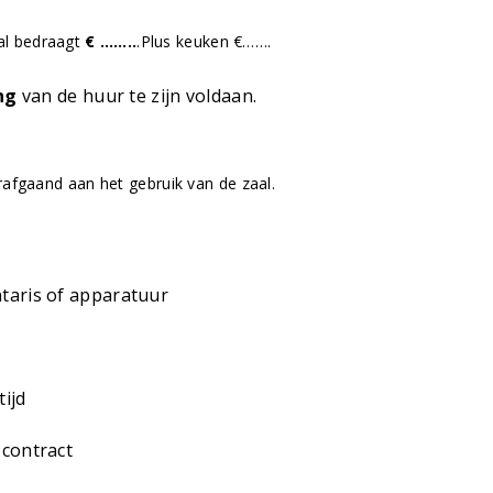
aal bedraagt
€ ……..
.Plus keuken €…….
ng
van de huur te zijn voldaan.
afgaand aan het gebruik van de zaal.
taris of apparatuur
ijd
 contract