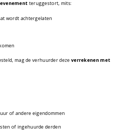
t evenement
teruggestort, mits:
aat wordt achtergelaten
gekomen
esteld, mag de verhuurder deze
verrekenen met
atuur of andere eigendommen
asten of ingehuurde derden