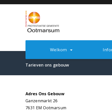
Ga
naar
de
inhoud
Welkom
Inf
Tarieven ons gebouw
Adres Ons Gebouw
Ganzenmarkt 26
7631 EM Ootmarsum