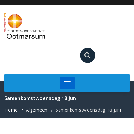
Ga
naar
de
inhoud
Toggle
navigation
Samenkomstwoensdag 18 juni
Home
/
Algemeen
/
Samenkomstwoensdag 18 juni