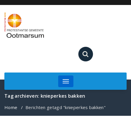
Ga
naar
de
inhoud
Toggle
navigation
Tag archieven: knieperkes bakken
Home
/
Berichten getagd "knieperkes bakken"